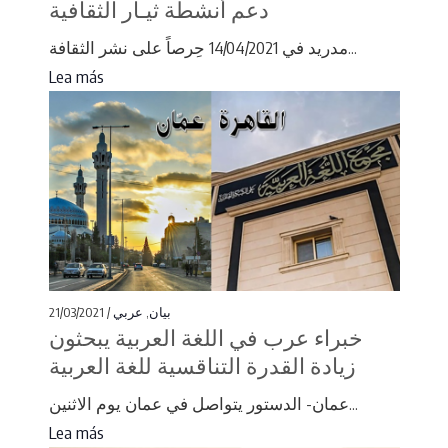
دعم أنشطة ثيـار الثقافية
مدريد في 14/04/2021 حِرصاً على نشر الثقافة...
Lea más
21/03/2021 /
عربي
,
بيان
خبراء عرب في اللغة العربية يبحثون
زيادة القدرة التناقسية للغة العربية
عمان- الدستور يتواصل في عمان يوم الاثنين...
Lea más