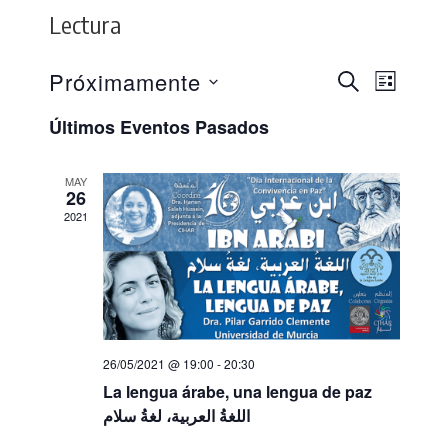
Lectura
Próximamente
Navegació
Navega
BUSCAR
LISTA
de
Seleccionar
de
Últimos Eventos Pasados
vistas
fecha.
búsqueda
de
y
MAY
Evento
26
vistas
2021
de
Eventos
26/05/2021 @ 19:00
-
20:30
La lengua árabe, una lengua de paz
اللغةُ العربية، لغةُ سلام