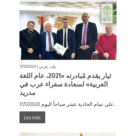
17/12/2020 /
عربي
,
بيان
ثيار يقدم مُبادرته «2021، عام اللغة
العربية» لسعادة سفراء عرب في
مدريد
على تمام الحادية عشر صباحاً اليوم 17/12/2020...
Lea más