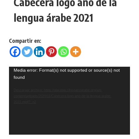
Cabecera logo año de la
lengua árabe 2021
Compartir en:
Reproductor
Media error: Format(s) not supported or source(s) not
found
de
vídeo
Descargar archivo: https://alarabia.cihispanoarabe.org/wp-
content/uploads/2020/11/Cabecera-logo-ano-de-la-lengua-arabe-
2021.mp4?_=2