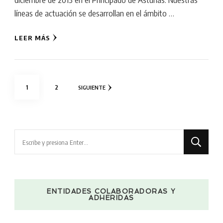
líneas de actuación se desarrollan en el ámbito …
LEER MÁS
Paginación
PÁGINA
PÁGINA
1
2
SIGUIENTE
de
entradas
¿Buscas
algo?
ENTIDADES COLABORADORAS Y
ADHERIDAS