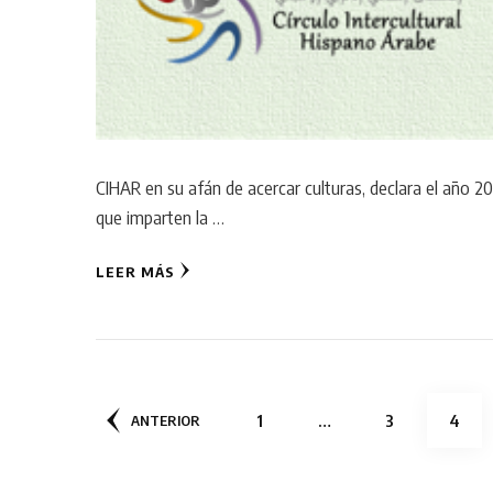
CIHAR en su afán de acercar culturas, declara el año 2
que imparten la …
LEER MÁS
Paginación
PÁGINA
PÁGINA
PÁGI
1
…
3
4
ANTERIOR
de