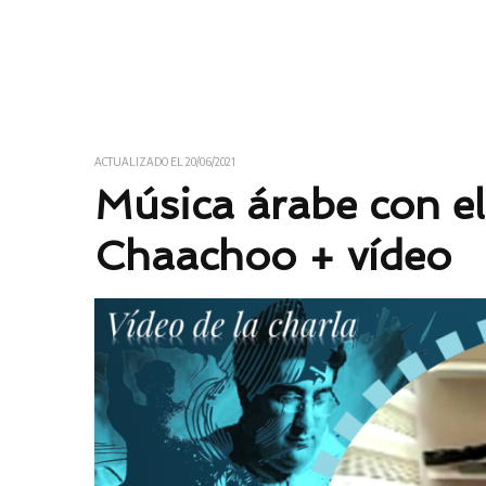
Esta primavera, aprende árabe online
con un método innovador y los mejores
profesores
ACTUALIZADO EL
20/06/2021
Música árabe con e
Chaachoo + vídeo