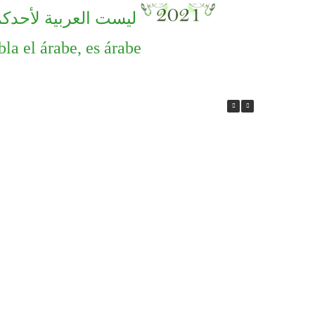
ليست العربية لأحدكم
bla el árabe, es árabe
جائزة تُقدم لأول مرة في إسبانيا وت
اسم أميرة أندلسية