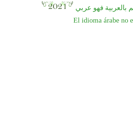
 بالعربية فهو عربي
El idioma árabe no es
CIHAR agradece su dedicación al
Curso inten
director de Casa Árabe, Pedro
trabajadores h
Martínez-Avial
sani