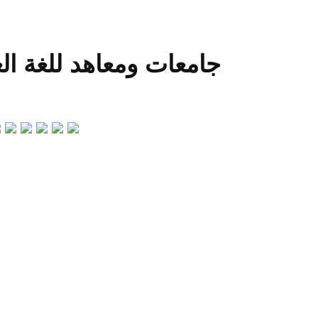
es y Centros de lengua árabe جامعات ومعاهد للغة العربية
مرحبا بكم في الموقع الرسمي "2021 عام اللغة العربية" الذي 
نحتفل بعام اللغة 